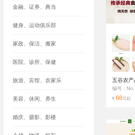
金融、证券、典当
健身、运动俱乐部
家政、保洁、搬家
医院、诊所、保健
五谷农产
旅游、宾馆、农家乐
编号：No.
68
美容、休闲、养生
¥
元起
婚庆、摄影、影楼