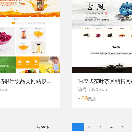
缩果汁饮品类网站模...
响应式茶叶茶具销售网
736
编号：No.735
68
¥
元起
共 58 条
上一页
1
2
3
4
5