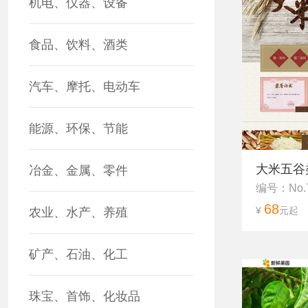
机电、仪器、设备
食品、饮料、酒类
汽车、摩托、电动车
能源、环保、节能
大米五谷
冶金、金属、零件
编号：No.
68
¥
元起
农业、水产、养殖
矿产、石油、化工
珠宝、首饰、化妆品