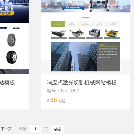
模板...
响应式激光切割机械网站模板...
编号：No.1050
68
¥
元起
下一页
到第
页
确定