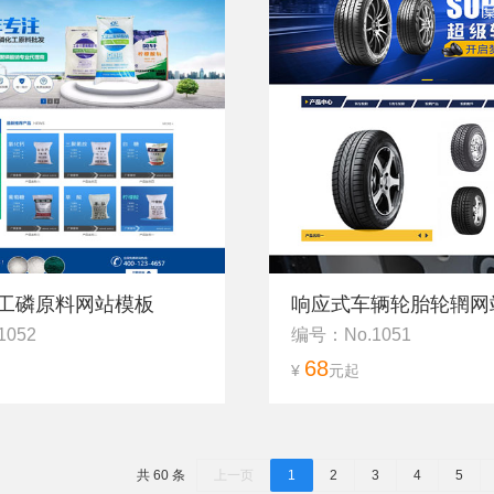
工磷原料网站模板
响应式车辆轮胎轮辋网站
1052
编号：No.1051
68
¥
元起
共 60 条
上一页
1
2
3
4
5